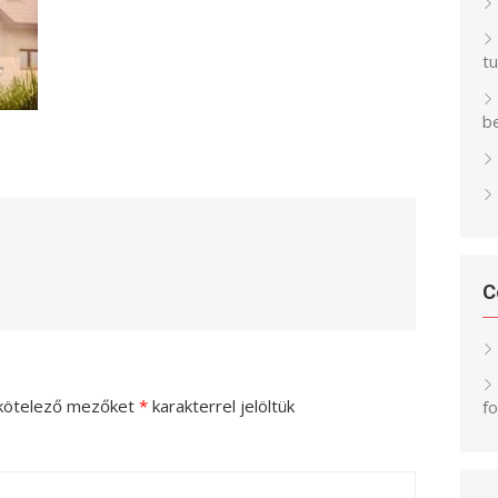
t
be
C
kötelező mezőket
*
karakterrel jelöltük
f