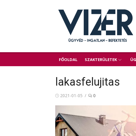
Skip
to
content
FŐOLDAL
SZAKTERÜLETEK
ÜG
lakasfelujitas
Posted
2021-01-05
0
on