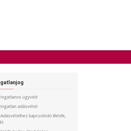
ngatlanjog
Ingatlanos ügyvéd
Ingatlan adásvétel
Adásvételhez kapcsolódó illeték,
dó