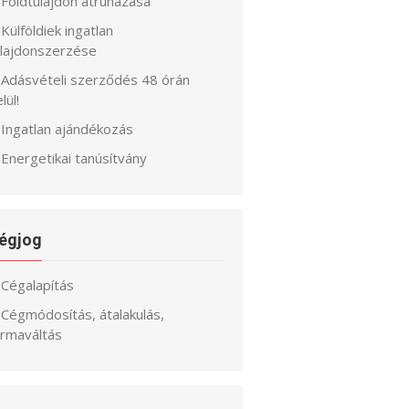
Földtulajdon átruházása
Külföldiek ingatlan
ulajdonszerzése
Adásvételi szerződés 48 órán
lül!
Ingatlan ajándékozás
Energetikai tanúsítvány
égjog
Cégalapítás
Cégmódosítás, átalakulás,
ormaváltás