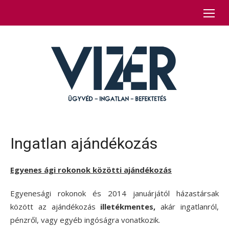
Skip
to
content
Ingatlan ajándékozás
Egyenes ági rokonok közötti ajándékozás
Egyenesági rokonok és 2014 januárjától házastársak
között az ajándékozás
illetékmentes,
akár ingatlanról,
pénzről, vagy egyéb ingóságra vonatkozik.