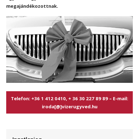
megajándékozottnak.
Telefon: +36 1 412 0410, + 36 30 227 89 89 – E-mail:
iroda[@]vizerugyved.hu