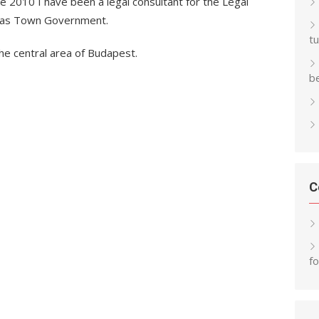
ce 2010 I have been a legal consultant for the Legal
bas Town Government.
t
the central area of Budapest.
be
C
f