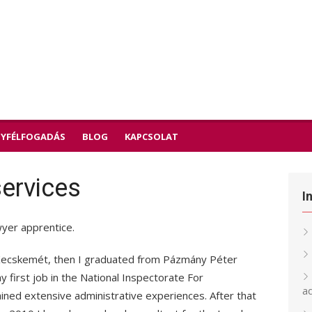
YFÉLFOGADÁS
BLOG
KAPCSOLAT
services
I
wyer apprentice.
in Kecskemét, then I graduated from Pázmány Péter
y first job in the National Inspectorate For
a
ined extensive administrative experiences. After that