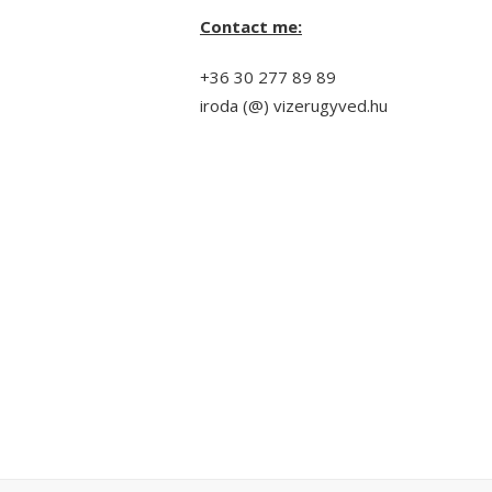
Contact me:
+36 30 277 89 89
iroda (@) vizerugyved.hu