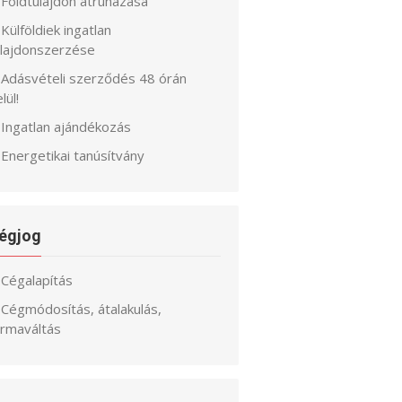
Földtulajdon átruházása
Külföldiek ingatlan
ulajdonszerzése
Adásvételi szerződés 48 órán
lül!
Ingatlan ajándékozás
Energetikai tanúsítvány
égjog
Cégalapítás
Cégmódosítás, átalakulás,
ormaváltás