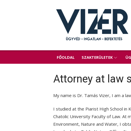
Skip
to
content
FŐOLDAL
SZAKTERÜLETEK
ÜG
Attorney at law 
My name is Dr. Tamás Vizer, I am a la
I studied at the Piarist High School 
Chatolic University Faculty of Law. At m
Environment, Nature and Water, I obta