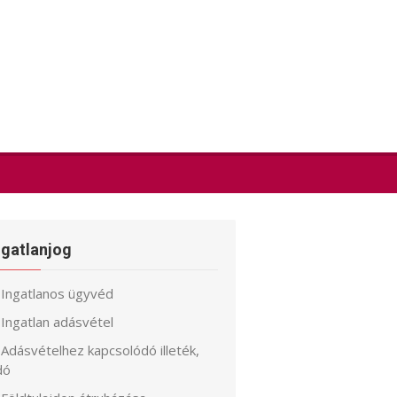
ngatlanjog
Ingatlanos ügyvéd
Ingatlan adásvétel
Adásvételhez kapcsolódó illeték,
dó