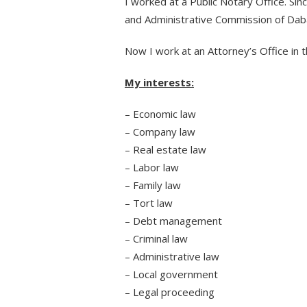
I worked at a Public Notary Office. Sin
and Administrative Commission of Da
Now I work at an Attorney’s Office in 
My interests:
– Economic law
– Company law
– Real estate law
– Labor law
– Family law
– Tort law
– Debt management
– Criminal law
– Administrative law
– Local government
– Legal proceeding