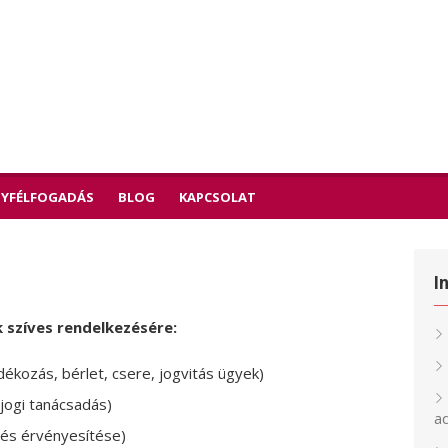
YFÉLFOGADÁS
BLOG
KAPCSOLAT
I
 szíves rendelkezésére:
dékozás, bérlet, csere, jogvitás ügyek)
 jogi tanácsadás)
a
és érvényesítése)