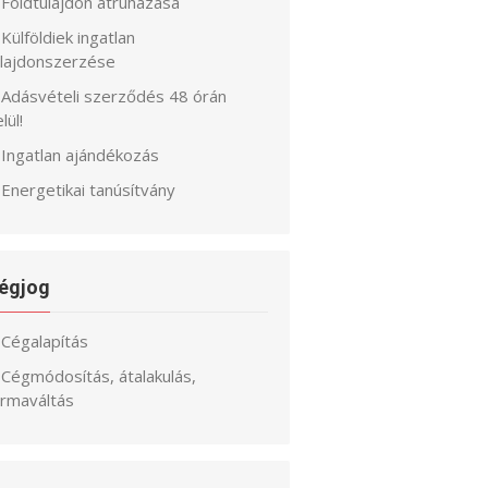
Földtulajdon átruházása
Külföldiek ingatlan
ulajdonszerzése
Adásvételi szerződés 48 órán
lül!
Ingatlan ajándékozás
Energetikai tanúsítvány
égjog
Cégalapítás
Cégmódosítás, átalakulás,
ormaváltás