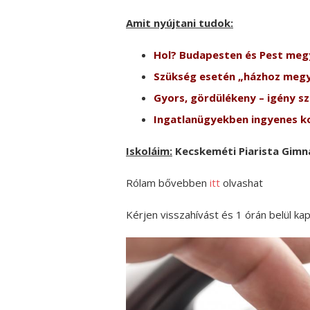
Amit nyújtani tudok:
Hol? Budapesten és Pest meg
Szükség esetén „házhoz meg
Gyors, gördülékeny – igény sz
Ingatlanügyekben ingyenes ko
Iskoláim:
Kecskeméti Piarista Gimn
Rólam bővebben
itt
olvashat
Kérjen visszahívást és 1 órán belül ka