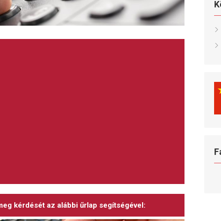
K
F
 meg kérdését az alábbi űrlap segítségével: