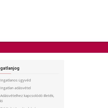
ngatlanjog
Ingatlanos ügyvéd
Ingatlan adásvétel
Adásvételhez kapcsolódó illeték,
dó