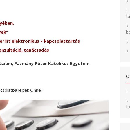
t
yében.
yek”
be
erint elektronikus – kapcsolattartás
nzultáció, tanácsadás
ázium, Pázmány Péter Katolikus Egyetem
C
pcsolatba lépek Önnel!
f