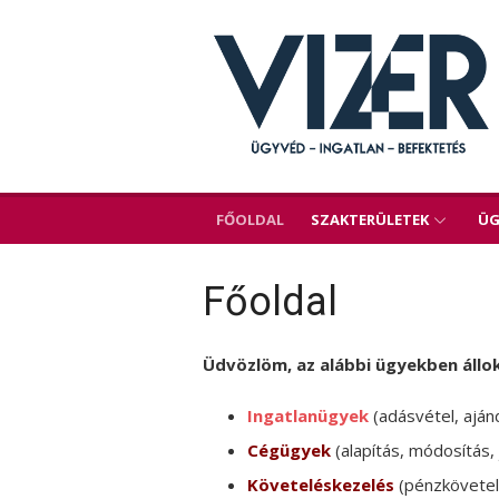
Skip
to
content
FŐOLDAL
SZAKTERÜLETEK
ÜG
Főoldal
Üdvözlöm, az alábbi ügyekben állok
Ingatlanügyek
(adásvétel, aján
Cégügyek
(alapítás, módosítás,
Követeléskezelés
(pénzkövetel