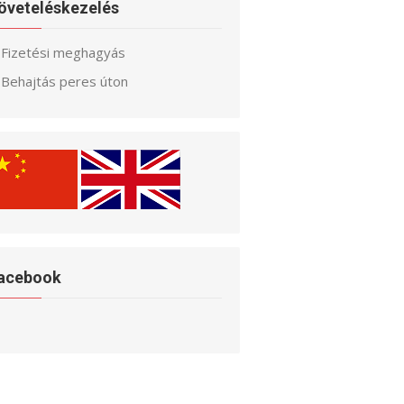
öveteléskezelés
Fizetési meghagyás
Behajtás peres úton
acebook