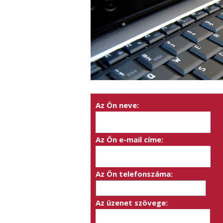
Az Ön neve:
Az Ön e-mail címe:
Az Ön telefonszáma:
Az üzenet szövege: