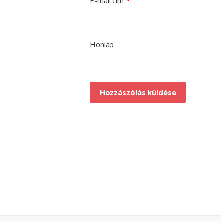
E-mail cím
*
Honlap