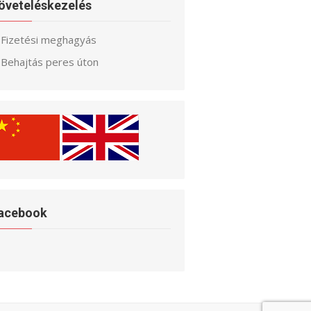
öveteléskezelés
Fizetési meghagyás
Behajtás peres úton
acebook