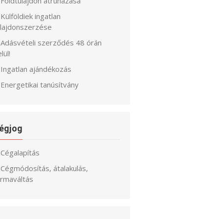
Földtulajdon átruházása
Külföldiek ingatlan
ulajdonszerzése
Adásvételi szerződés 48 órán
lül!
Ingatlan ajándékozás
Energetikai tanúsítvány
égjog
Cégalapítás
Cégmódosítás, átalakulás,
ormaváltás