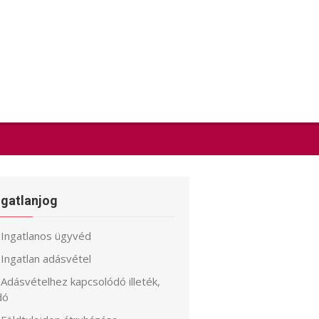
ngatlanjog
Ingatlanos ügyvéd
Ingatlan adásvétel
Adásvételhez kapcsolódó illeték,
dó