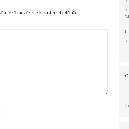
kötelező mezőket
*
karakterrel jelöltük
t
be
C
f