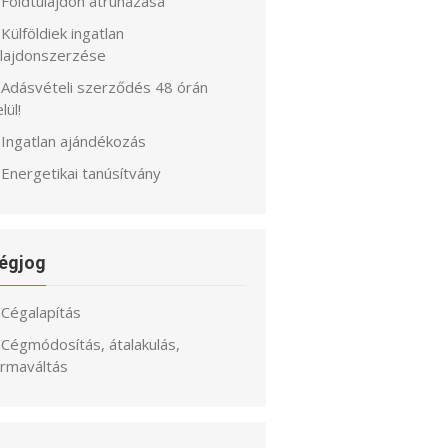
Földtulajdon átruházása
Külföldiek ingatlan
ulajdonszerzése
Adásvételi szerződés 48 órán
lül!
Ingatlan ajándékozás
Energetikai tanúsítvány
égjog
Cégalapítás
Cégmódosítás, átalakulás,
ormaváltás