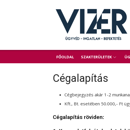
Skip
to
content
FŐOLDAL
SZAKTERÜLETEK
ÜG
Cégalapítás
Cégbejegyzés akár 1-2 munkanap
Kft., Bt. esetében 50.000,- Ft ü
Cégalapítás röviden: