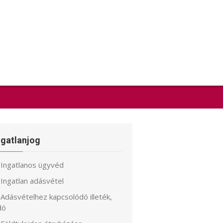
ngatlanjog
Ingatlanos ügyvéd
Ingatlan adásvétel
Adásvételhez kapcsolódó illeték,
dó