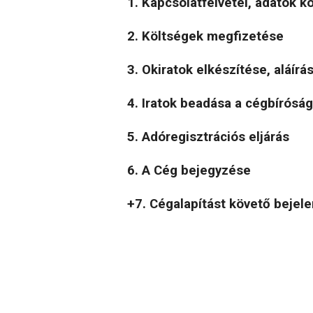
1. Kapcsolatfelvétel, adatok k
2. Költségek megfizetése
3. Okiratok elkészítése, aláírá
4. Iratok beadása a cégbírósá
5. Adóregisztrációs eljárás
6. A Cég bejegyzése
+7. Cégalapítást követő bejel