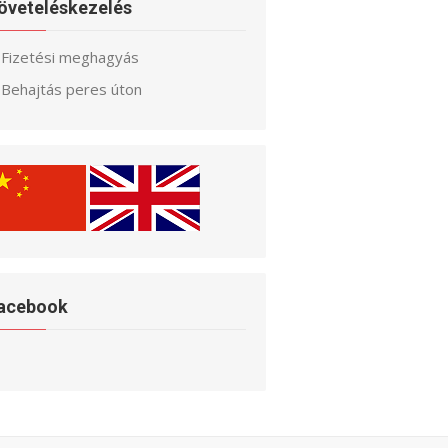
öveteléskezelés
Fizetési meghagyás
Behajtás peres úton
acebook