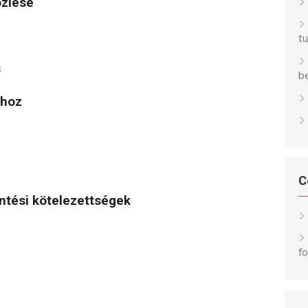
özlése
t
s
be
ghoz
C
entési kötelezettségek
f