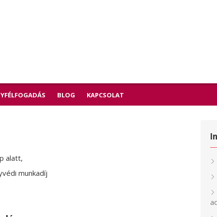
YFÉLFOGADÁS
BLOG
KAPCSOLAT
I
 alatt,
gyvédi munkadíj
a